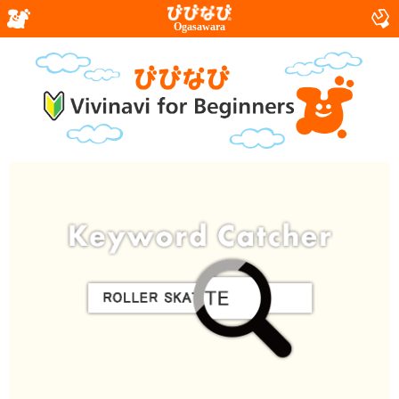
Ogasawara