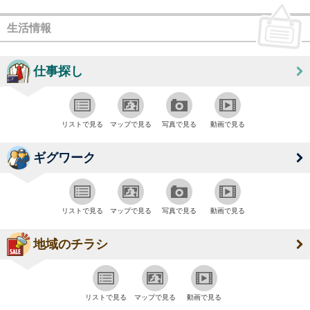
生活情報
仕事探し
リストで見る
マップで見る
写真で見る
動画で見る
ギグワーク
リストで見る
マップで見る
写真で見る
動画で見る
地域のチラシ
リストで見る
マップで見る
動画で見る