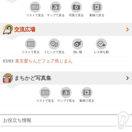
リストで見る
マップで見る
写真で見る
動画で見る
交流広場
リストで見る
トピックで見る
熱い順
レス待ち順
03/03
東京愛らんどフェア島じまん
まちかど写真集
リストで見る
マップで見る
動画で見る
お役立ち情報