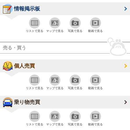
情報掲示板
リストで見る
マップで見る
写真で見る
動画で見る
売る・買う
個人売買
リストで見る
マップで見る
写真で見る
動画で見る
乗り物売買
リストで見る
マップで見る
写真で見る
動画で見る